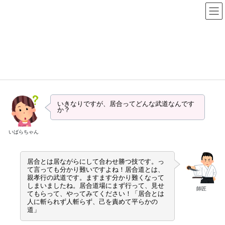
コ
ナ
茨城県剣道連盟居合道部
ン
ビ
テ
ゲ
ン
ー
居合について
ツ
シ
に
ョ
移
ン
HOME
居合について
動
に
移
動
いきなりですが、居合ってどんな武道なんです
か？
いばらちゃん
居合とは居ながらにして合わせ勝つ技です。っ
て言っても分かり難いですよね！居合道とは、
親孝行の武道です。ますます分かり難くなって
しまいましたね。居合道場にまず行って、見せ
師匠
てもらって、やってみてください！「居合とは
人に斬られず人斬らず、己を責めて平らかの
道」