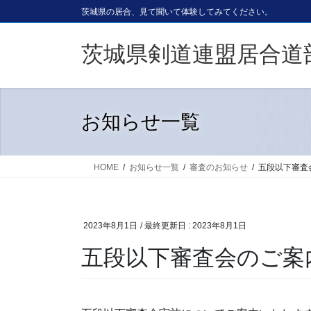
コ
ナ
茨城県の居合、見て聞いて体験してみてください。
ン
ビ
テ
ゲ
茨城県剣道連盟居合道
ン
ー
ツ
シ
に
ョ
移
ン
お知らせ一覧
動
に
移
動
HOME
お知らせ一覧
審査のお知らせ
五段以下審査
2023年8月1日
/ 最終更新日 :
2023年8月1日
五段以下審査会のご案